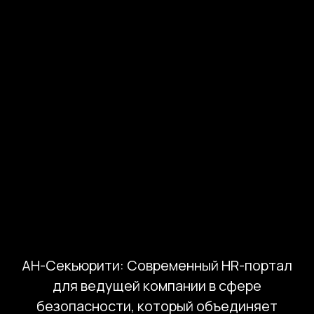
выполняют несколько задач
одновременно: усиливают бренд
работодателя, структурируют
процесс найма и создают постоянный
канал привлечения специалистов.
Страница полезна HR-директорам,
директорам по маркетингу и
руководителям компаний, которые
рассматривают HR-сайт как
отдельный продукт внутри цифровой
экосистемы бизнеса.
В «Компоте» запуск таких проектов
начинается со стратегического
интервью, где фиксируются цели,
ограничения процессов и сценарии
реализации и развития проекта.
АН-Секьюрити: Современный HR-портал
для ведущей компании в сфере
безопасности, который объединяет