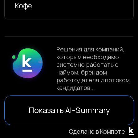
через собственный цифровой канал.
Такие проекты создаются, когда
стандартного раздела «Вакансии» на
корпоративном сайте уже
недостаточно. Компаниям требуется
отдельная HR-платформа: с
описанием культуры, карьерных
треков, команд, вакансий и сценариев
взаимодействия с кандидатами.
В представленных проектах
используются инструменты, которые
помогают выстроить полноценную
систему рекрутинга: каталог
вакансий, формы отклика, интеграции
с HR-системами, контент о компании,
страницы подразделений и адаптация
под разные категории кандидатов.
Для бизнеса подобные сайты