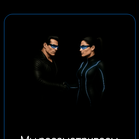
Dprofile
Вконтакте
Behance
Telegram
YouTube
© 2013-2026, ООО «Компот»
Копирование материалов сайта запрещено