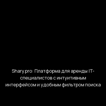
здесь
info@kompot.bz
Shary.pro: Платформа для аренды IT-
специалистов с интуитивным
Сведения об аккредитации
интерфейсом и удобным фильтром поиска
Наши реквизиты