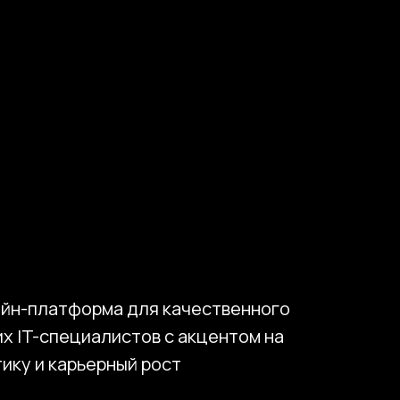
м и сложность цифровых сервисов,
раничения бизнес-модели,
айн-платформа для качественного
х IT-специалистов с акцентом на
ику и карьерный рост