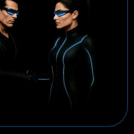
едитации
Наши реквизиты
ance
Dprofile
Вконтакте