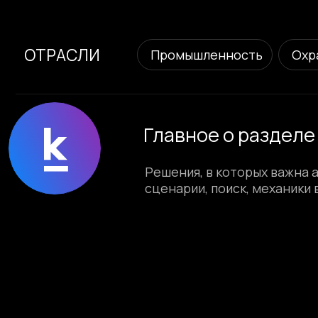
ОТРАСЛИ
Промышленность
Охранные
Главное о разделе (AI
Решения, в которых важна архит
сценарии, поиск, механики взаимо
Страница показывает проекты онлайн-сервисов и ци
решения, в которых сайт является полноценным прод
В проектах встречаются разные типы сервисов: пла
сервисы. Например, среди реализованных решений — 
для цифровых медиа-проектов.
Здесь важна архитектура платформы: пользовательски
участниками и масштабируемость системы.