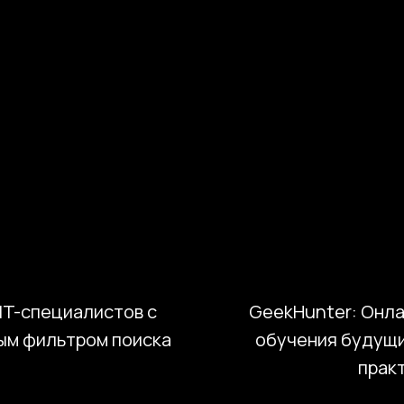
уктовым командам оценить уровень разработки платфор
ческого интервью. На этом этапе фиксируются цели, ог
уре будущей платформы.
 IT-специалистов с
GeekHunter: Онл
ым фильтром поиска
обучения будущи
практ