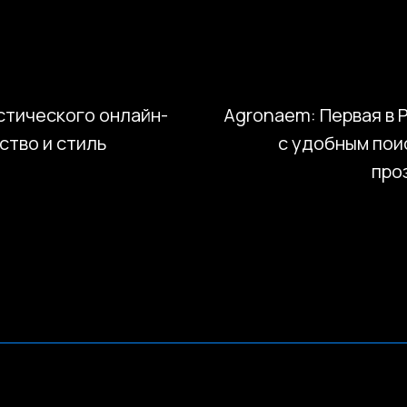
стического онлайн-
Agronaem: Первая в 
ство и стиль
с удобным пои
лиентов
про
чного
те пригласить
е цены, или
и и участвовать
дходим вам.