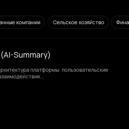
 компании
Сельское хозяйство
Финансы
HR
-Summary)
ектура платформы: пользовательские
действия...
фровых платформ, реализованных веб-интегратором «Ко
уктом: сервисом, маркетплейсом или специализированн
тформы для аренды специалистов, образовательные онла
биржа аренды сельхозтехники, образовательная платфор
е сценарии, поиск, личные кабинеты, каталоги, механи