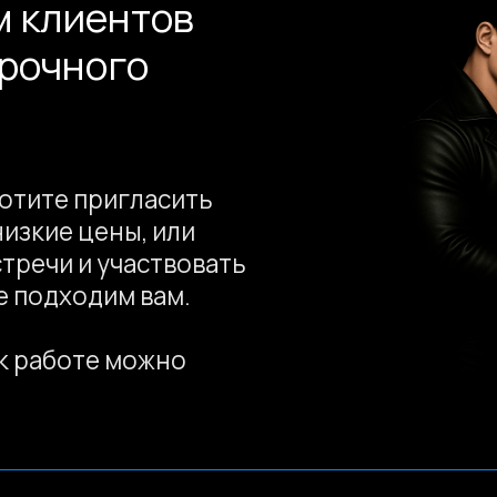
боте можно
Сведения об аккр
YouTube
Telegram
Beh