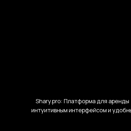
Страница помогает владельцам бизнеса, CEO и прод
которые может реализовать команда «Компот».
Работа над такими проектами начинается со стратеги
пользовательские сценарии и требования к архитект
Shary.pro: Платформа для аренды
интуитивным интерфейсом и удобн