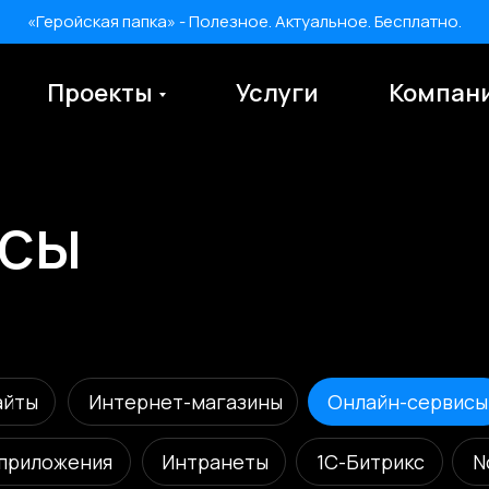
«Геройская папка» - Полезное. Актуальное. Бесплатно.
Проекты
Услуги
Компан
«Геройская папка» - Полезное. Актуальное. Бесплатно.
ы
Интернет-магазины
Онлайн-сервисы
Промо
жения
Интранеты
1С-Битрикс
No-Code разр