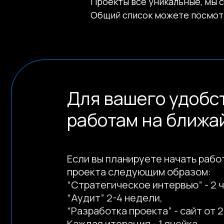
Проекты все уникальные, мы сд
Для вашего удобства 
Общий список можете посмотр
работам на ближайш
Если вы планируете начать работу с 
проекта следующим образом:
“Стратегическое интервью” - 2 часа,
“Аудит” 2-4 недели,
“Разработка проекта” - сайт от 2 до 6
Каждая итерация - 1 ячейка.