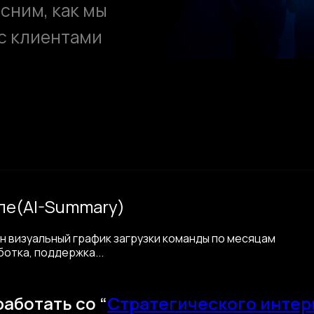
ле(AI-Summary)
н визуальный график загрузки команды по месяцам
ботка, поддержка...
б‑интегратор «Компот» планирует и распределяет работу 
аботать со “
Стратегического инте
 взаимодействия и ориентирует потенциального заказчик