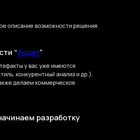
ческом интервью, чтобы понять, подходим ли
я предложение. Только после этих этапов
кое описание возможности решения.
тка, поддержка), чтобы клиент мог примерно
сти “
Аудит
”
 где важно показать прозрачность,
ртефакты у вас уже имеются
иль, конкурентный анализ и др.).
также делаем коммерческое
 начинаем разработку