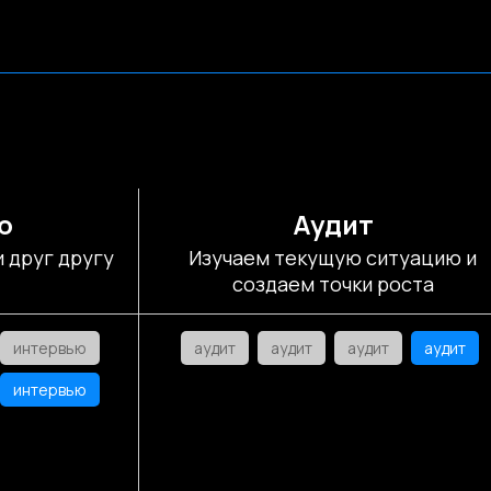
ю
Аудит
 друг другу
Изучаем текущую ситуацию и
создаем точки роста
интервью
аудит
аудит
аудит
аудит
интервью