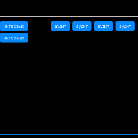
интервью
аудит
аудит
аудит
аудит
интервью