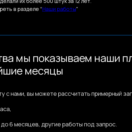
елали их более 500 штук за 12 лет.
мы показываем наши планы и 
еть в разделе “
Наши работы
”
ие месяцы
нами, вы можете рассчитать примерный запуск и реа
 месяцев, другие работы под запрос.