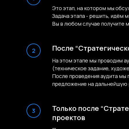
стратегического интервью до аудита и разр
Это этап, на котором мы обсу
Основное понимание страницы: мы не берём 
Задача этапа - решить, идём м
друг другу. После этого следует Аудит теку
Вы в любом случае получите 
начинается работа по разработке и поддерж
На странице представлен визуальный график 
ориентироваться во временных рамках запуск
После “Стратегическ
Это ресурс для будущих клиентов, находящих
На этом этапе мы проводим ау
очередность шагов, и дать ориентиры по вр
(техническое задание, художе
После проведения аудита мы 
предложение на дальнейшую 
Только после “Страте
проектов