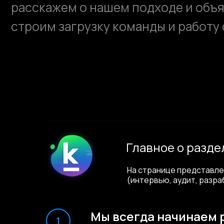
Главное о разде
На странице представле
(интервью, аудит, разра
Страница «Наша загрузка» объясняет, как ве
Мы всегда начинаем р
описывает структуру загрузки команды, шаги