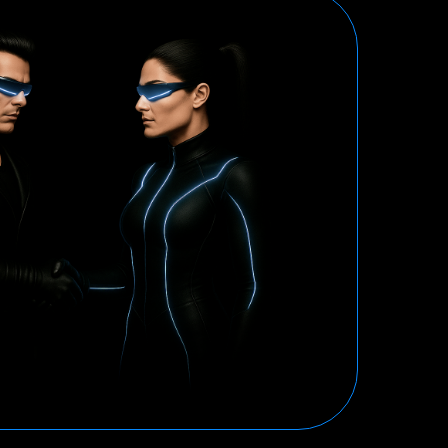
едитации
Наши реквизиты
ance
Dprofile
Вконтакте