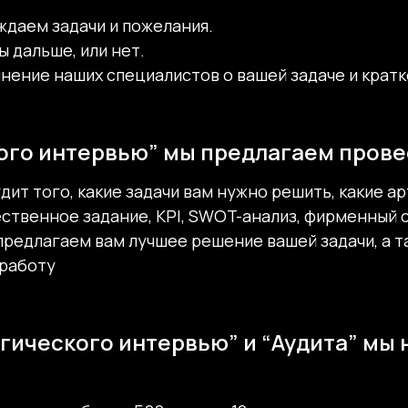
аботки.
ждаем задачи и пожелания.
проекты наугад — сначала обсуждаем задачи на Стратеги
ы дальше, или нет.
щей ситуации и ресурсов, на основе которого формируетс
мнение наших специалистов о вашей задаче и крат
ке.
загрузки команды по месяцам (интервью, аудит, разрабо
а и реализации задач.
ого интервью” мы предлагаем прове
ся на этапе оценки партнёрства и планирования проекта,
дит того, какие задачи вам нужно решить, какие а
емени перед заключением договоров и запуском работ.
ственное задание, KPI, SWOT-анализ, фирменный ст
предлагаем вам лучшее решение вашей задачи, а 
работу
гического интервью” и “Аудита” мы