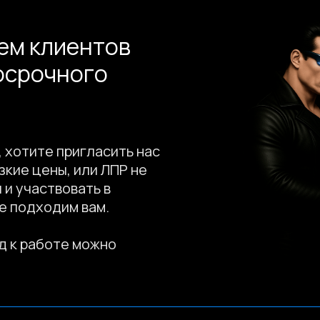
ем клиентов
осрочного
, хотите пригласить нас
зкие цены, или ЛПР не
Сведения об аккр
 и участвовать в
е подходим вам.
д к работе можно
YouTube
Telegram
Beh