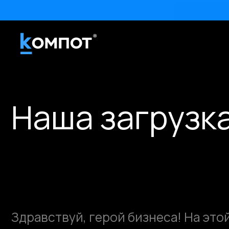
Наша загрузка
Здравствуй, герой бизнеса! На этой ст
расскажем о нашем подходе и объясним
строим загрузку команды и работу с к