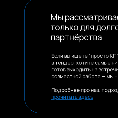
Мы рассматрива
только для долг
партнёрства
info@kompot.bz
Если вы ищете “просто КП”
в тендер, хотите самые ни
готов выходить на встречи
совместной работе — мы н
Подробнее про наш подхо
© 2013-2026, ООО «Компот»
прочитать здесь
Копирование материалов сайта запрещено