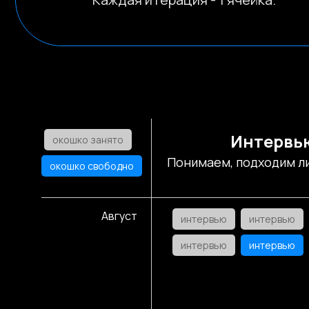
Интервь
окошко занято
Понимаем, подходим ли
окошко свободно
Август
интервью
интервью
интервью
интервью