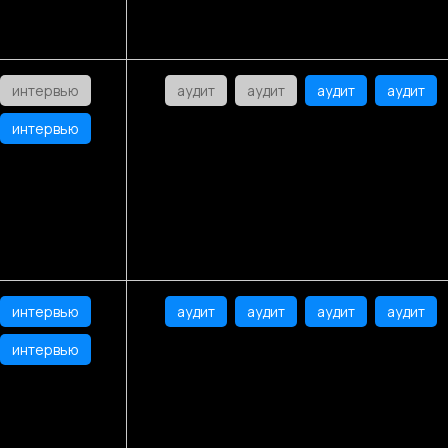
интервью
аудит
аудит
аудит
аудит
интервью
интервью
аудит
аудит
аудит
аудит
интервью