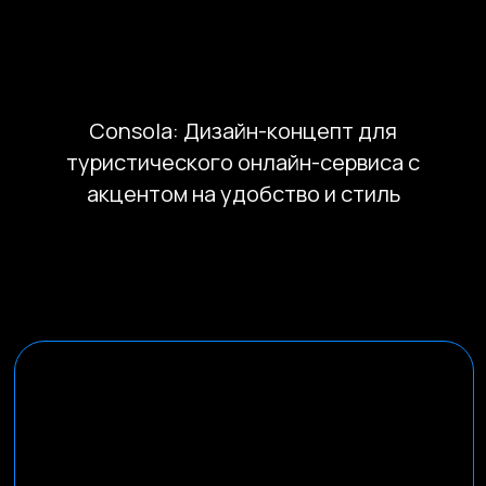
info@kompot.bz
Consola: Дизайн-концепт для
туристического онлайн-сервиса с
акцентом на удобство и стиль
Сведения об аккредитации
Наши реквизиты
Dprofile
Вконтакте
Behance
Telegram
YouTube
© 2013-2026, ООО «Компот»