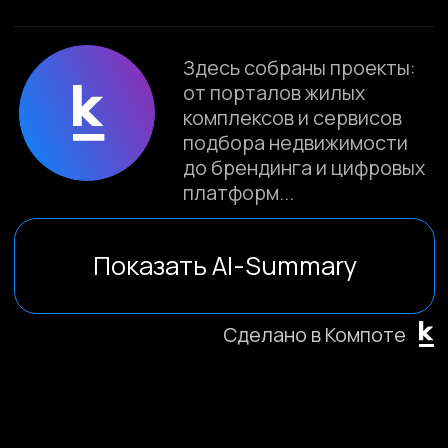
интеграцией CRM и дополнительными
инструментами, такими как
ипотечные калькуляторы.
Материал ориентирован на
девелоперов, управляющие компании
и маркетинг-директоров, работающих
с объектами недвижимости и
сложными воронками продаж. Через
проекты видно, как решаются задачи:
структурирование предложений,
упрощение выбора объектов,
цифровизация взаимодействия с
клиентами и перенос офлайн-
процессов в онлайн.
Важно: в веб-интеграторе «Компот»
работа стартует со стратегического
интервью, где фиксируются цели
проекта, ограничения и сценарии
использования. Только после этого
принимается решение о формате и