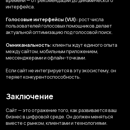
времени — от рекомендаций до динамического
интерфейса.
info@kompot.bz
Голосовые интерфейсы (VUI):
рост числа
пользователей голосовых помощников делает
актуальной оптимизацию под голосовой поиск.
Омниканальность:
клиенты ждут единого опыта
между сайтом, мобильным приложением,
мессенджерами и офлайн-точками.
Сведения об аккредитации
Если сайт не интегрируется в эту экосистему, он
Наши реквизиты
теряет конкурентоспособность.
Заключение
Dprofile
Вконтакте
Behance
Telegram
YouTube
Сайт — это отражение того, как развивается ваш
бизнес в цифровой среде. Он должен меняться
© 2013-2026, ООО «Компот»
вместе с рынком, клиентами и технологиями.
Копирование материалов сайта запрещено