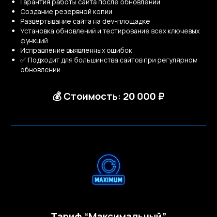
Гарантия работы сайта после обновлений
хотите пригласить нас в
Создание резервной копии
тендер, хотите самые
Развертывание сайта на dev-площадке
низкие цены, или ЛПР не
Установка обновлений и тестирование всех ключевых
готов выходить на встречи
функций
и участвовать в
Исправление выявленных ошибок
совместной работе — мы не
✅ Подходит для большинства сайтов при регулярном
подходим вам.
обновлении
Подробнее про наш подход
💰 Стоимость: 20 000 ₽
к работе можно
прочитать
здесь
Статьи по теме:
Тариф “Максимальный”