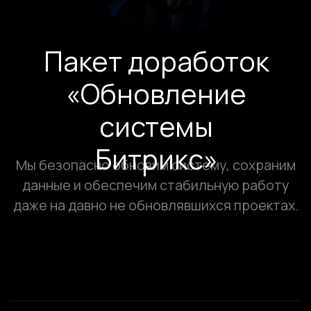
системы
Битрикс»
Мы безопасно обновим систему, сохраним
данные и обеспечим стабильную работу
даже на давно не обновлявшихся проектах.
Основная проблема
возникает у сайтов с
устаревшими версиями
CMS: ядро и модули могут
быть несовместимыми...
Показать Al-Summary
Скрыть Al-Summary
Сделано в Компоте