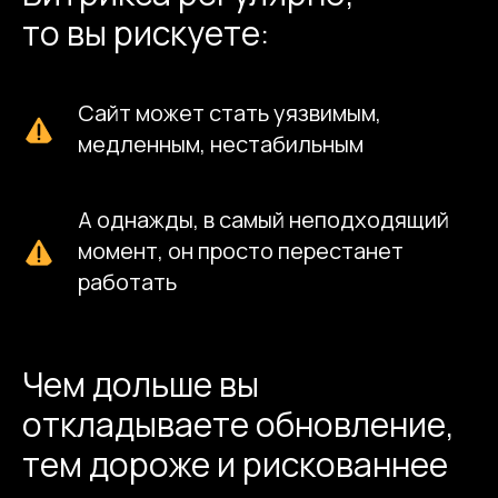
конфликтов.
то вы рискуете:
Результат обновления — актуальная
версия CMS, сохранение бизнес-
Сайт может стать уязвимым,
логики и минимизация риска простоя.
Формат работы определяется после
медленным, нестабильным
анализа текущего состояния системы
и фиксации ограничений и рисков.
А однажды, в самый неподходящий
Услуга актуальна для компаний с
момент, он просто перестанет
действующими сайтами на 1С-Битрикс,
B2B-проектов и интернет-магазинов,
работать
где стоимость технической ошибки
высока.
Мы предлагаем 2
Чем дольше вы
простых шага для
откладываете обновление,
решения этой задачи
тем дороже и рискованнее