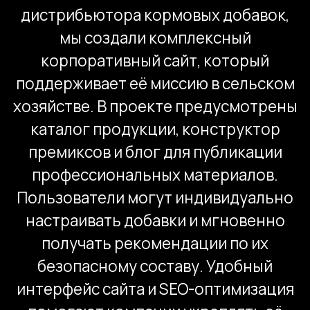
рынке.
Задача
Разработать корпоративный сайт
компании в новом фирменном стиле.
Реализовать на сайте каталог
продукции, статейный раздел
и конструктор премиксов.
Решение
Дизайн.
В качестве отправной точки
мы взяли фирменный стиль компании
<Скрин ст
Rusfeed, разработанный нами ранее.
На первом экране в нестандартной
геометрической форме расположены
https://zense
блоки, разводящие пользователя