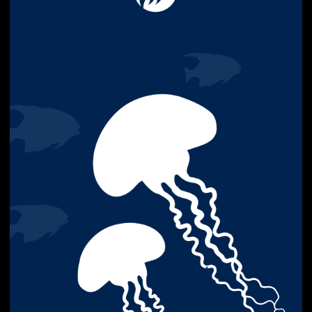
Сведения об аккредитации
Наши реквизиты
Dprofile
Вконтакте
Behance
Telegram
YouTube
© 2013-2026, ООО «Компот»
Копирование материалов сайта запрещено