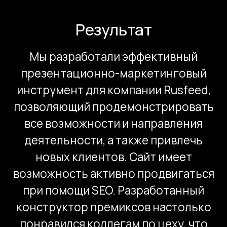
Записаться на
стратегическое
интервью
+7