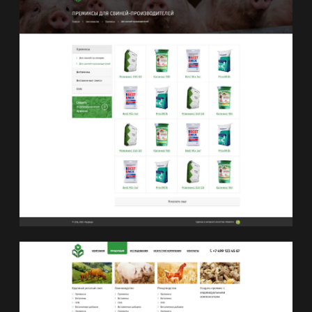
создать добавку по индивидуальному
заказу. Состав премикса Заказчик
может составить самостоятельно.
Для этого ему требуется пройти
несколько шагов:
Выбрать направление, где будет
применяться добавка: крупный
рогатый скот, свиноводство,
птицеводство
Выбрать подкатегорию
направления. Например, крупный
рогатый скот подразделяется на:
телята, нетели, мясной скот,
молочные коровы, племенные
быки, овцы и козы.
Выбрать период использования
премикса. Например, это может
быть ранний или поздний сухостой,