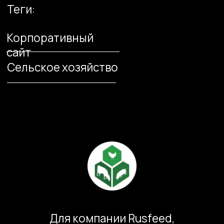
Для компании Rusfeed,
дистрибьютора кормовых добавок,
мы создали комплексный
корпоративный сайт, который
поддерживает её миссию в сельском
хозяйстве. В проекте предусмотрены
каталог продукции, конструктор
премиксов и блог для публикации
профессиональных материалов.
Пользователи могут индивидуально
настраивать добавки и мгновенно
получать рекомендации по их
безопасному составу. Удобный
интерфейс сайта и SEO-оптимизация
помогают компании укреплять её
позицию, расширяя клиентскую базу и
поддерживая её экспертный статус на