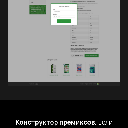
для жизни. Чтобы предупредить
пользователя о том, что при создании
добавки он выходит
на рекомендуемые границы, ему
высвечивается уведомление
с информацией о том, почему
не следует выходить за данные
нормативы.
После того, как пользователь
составит индивидуальную добавку,
он имеет возможность оставить
заявку на ее создание или
консультацию при помощи формы
обратной связи. Заявка передается
в отдел продаж компании Rusfeed
вместе с контактами потенциального
клиента и составом премикса,
созданного пользователем.