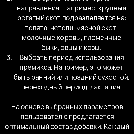
в себе несколько задач. Публикация
профессиональных статей компании
для повышения экспертного статуса
и более эффективного SEO-
продвижения, а также публикация
новостей компании — так компания
демонстрирует свою активность и то,
что следит за актуальностью
информации.