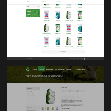
переходный период, лактация.
На основе выбранных параметров
пользователю предлагается
оптимальный состав добавки. Каждый
состав разделен по витаминам
и микроэлементам, содержащимся
в ней. Каждый из микроэлементов,
входящих в состав добавки, имеет
свою концентрацию. Эту
концентрацию пользователь имеет
возможность самостоятельно
регулировать.
Существуют определенные нормы
содержания витаминов в добавке,
несоблюдение которых может
сделать использование премикса
неэффективным, или даже опасным