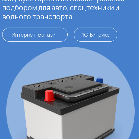
Команда
Год
Срок разраб
5 специалистов
2015
4месяца