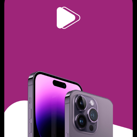
Сведения об аккредитации
Наши реквизиты
Dprofile
Вконтакте
Behance
Telegram
YouTube
© 2013-2026, ООО «Компот»
Копирование материалов сайта запрещено