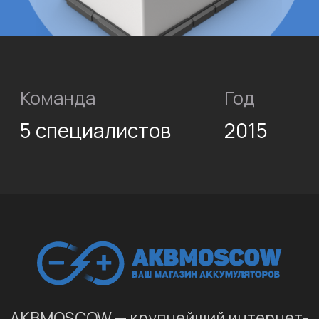
AKBMOSCOW — крупнейший интернет-
магазин аккумуляторов, предлагающий
продукцию известных брендов для
легковых и грузовых автомобилей,
спецтехники и водного транспорта. Мы
создали удобный сайт на платформе
1С-Битрикс, включив фильтр подбора
по параметрам, чтобы клиенты могли
быстро находить нужный аккумулятор.
Оптимизированный для SEO, сайт
поддерживает широкий ассортимент,
подчеркивая лидерство AKBMOSCOW
как надёжного поставщика
аккумуляторов на рынке.