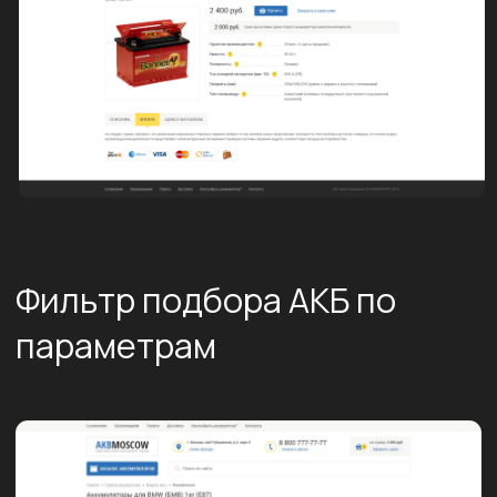
Результат
Мы разработали и запустили
интернет-магазин АКБ на базе 1С-
Битрикс с модулем подбора АКБ по
параметрам. Сайт оптимизирован под
SEO-продвижение, дизайн полностью
соответствует ожиданиям Заказчика, в
обозначенные сроки и бюджет
уложились
Другие проекты