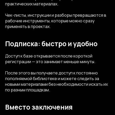
практических материалах.
Чек-листы, инструкции и разборы превращаются в
рабочие инструменты, которые можно сразу
применять в проектах.
Подписка: быстро и удобно
Доступ к базе открывается после короткой
регистрации — это занимает меньше минуты.
info@kompot.bz
После этого вы получаете доступ к постоянно
пополняемой библиотеке и можете следить за
новыми материалами без необходимости искать их
по разным площадкам.
Вместо заключения
Сведения об аккредитации