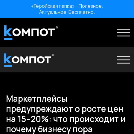
«Геройская папка» - Полезное.
Актуальное. Бесплатно.
Проекты
Услуги
Ко
О нас
Мероприятия
О нас
Отзывы
Мероприятия
Карьера
Отзывы
Маркетплейсы
Карьера
«Геройская папка» - Полезное. Актуальное. Бесплатно.
предупреждают о росте цен
на 15–20%: что происходит и
почему бизнесу пора