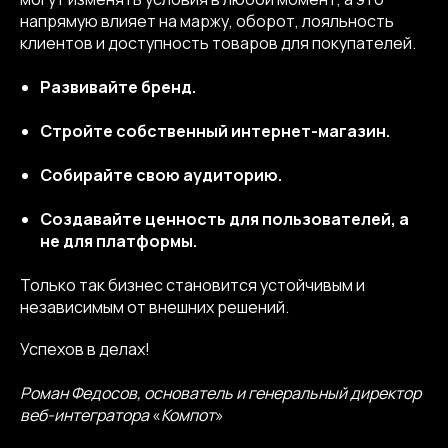
напрямую влияет на маржу, оборот, лояльность
Telegram
YouTube
клиентов и доступность товаров для покупателей.
© 2013-2026, ООО «Компот»
Развивайте бренд.
Копирование материалов сайта запрещено
Стройте собственный интернет-магазин.
Собирайте свою аудиторию.
Создавайте ценность для пользователей, а
не для платформы.
Только так бизнес становится устойчивым и
независимым от внешних решений.
Успехов в делах!
Роман Федосов, основатель и генеральный директор
веб-интегратора
«
Компот
»