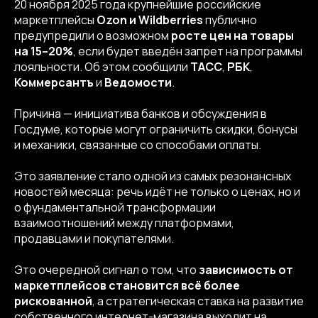
20 ноября 2025 года крупнейшие российские
маркетплейсы
Ozon и Wildberries
публично
предупредили о возможном
росте цен на товары
на 15–20%
, если будет введён запрет на программы
лояльности. Об этом сообщили
ТАСС
,
РБК
,
Коммерсантъ
и
Ведомости
.
Причина — инициатива банков и обсуждения в
Госдуме, которые могут ограничить скидки, бонусы
и механики, связанные со способами оплаты.
Это заявление стало одной из самых резонансных
новостей месяца: речь идёт не только о ценах, но и
о фундаментальной трансформации
взаимоотношений между платформами,
продавцами и покупателями.
Это очередной сигнал о том, что
зависимость от
маркетплейсов становится всё более
рискованной
, а стратегическая ставка на развитие
собственного интернет-магазина выходит на