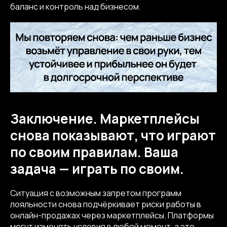
баланс и контроль над бизнесом.
info@kompot.bz
Заключение. Маркетплейсы
снова показывают, что играют
по своим правилам. Ваша
Сведения об аккредитации
задача — играть по своим.
Наши реквизиты
Ситуация с возможным запретом программ
лояльности снова подчёркивает риски работы в
онлайн-продажах через маркетплейсы. Платформы
Dprofile
Вконтакте
Behance
могут изменять условия в любой момент, а это