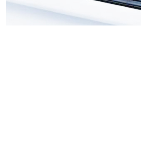
Привет, герой бизнеса!
Создание сайта — это как строительство дома:
можно поставить уютный коттедж или вложиться в
солидный особняк с уникальной архитектурой.
Часто предприниматели сталкиваются с выбором:
вложиться в дорогую уникальную разработку или
сэкономить, воспользовавшись готовым шаблоном?
В обоих случаях важно понимать, на чем можно
сэкономить, а где лучше не рисковать.
Это важное решение. В сегодняшней статье мы
разберемся, как грамотно распределить бюджет и
не допустить ошибок, которые могут стоить