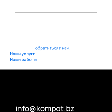
высот.
Нужен аудит, консультация или
помощь с проектом?
Если вам нужна более детальная консультация или
профессиональная помощь в оптимизации сайта, вы
всегда можете
обратиться к нам.
Наши услуги
Наши работы
2024-09-13 09:19
Статьи