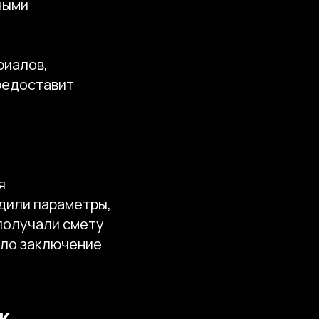
ными
риалов,
редоставит
я
дили параметры,
 получали смету
ило заключение
к