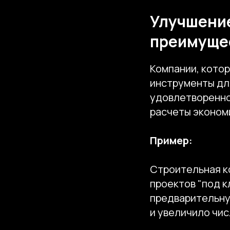
Улучшение
преимуще
Компании, кото
инструменты для
удовлетворенно
расчеты экономи
Пример:
Строительная к
проектов "под к
предварительную
и увеличило чис