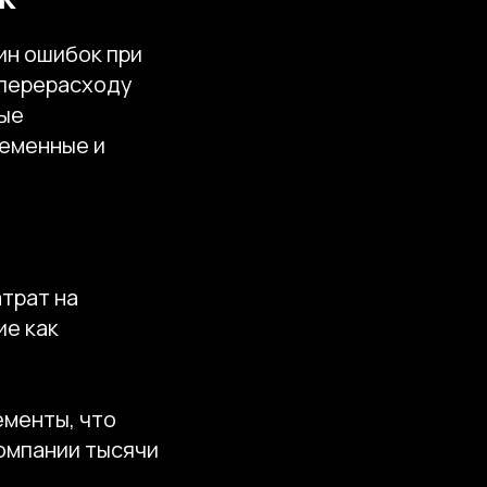
ин ошибок при
 перерасходу
ные
еменные и
трат на
ие как
менты, что
омпании тысячи