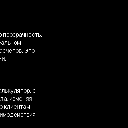
 прозрачность.
реальном
асчётов. Это
ии.
алькулятор, с
та, изменяя
ло клиентам
заимодействия