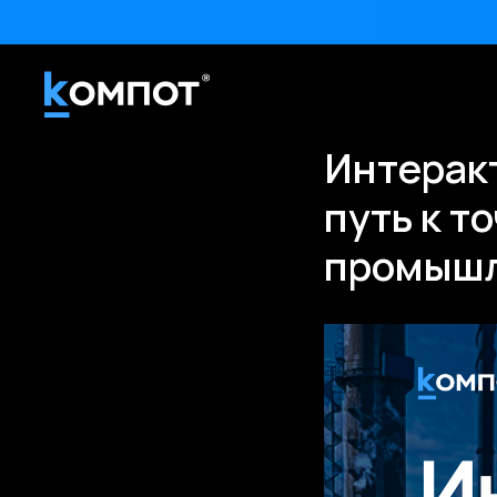
Интерак
путь к т
промыш