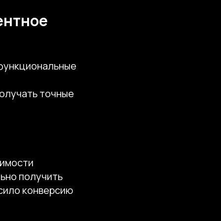
ентное
 функциональные
олучать точные
оимости
льно получить
ысило конверсию