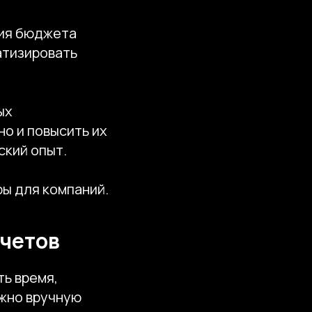
ния бюджета
атизировать
ых
но и повысить их
ский опыт.
ры для компаний.
счетов
ь время,
ужно вручную