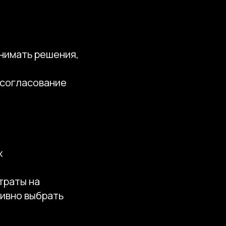
нимать решения,
 согласование
х
траты на
ивно выбрать