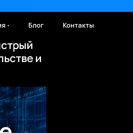
ия
Блог
Контакты
En
ыстрый
льстве и