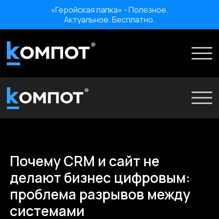
«Геройская папка» - Полезное.
Актуальное. Бесплатно.
Проекты
Услуги
Ко
О нас
Мероприятия
О нас
Отзывы
Мероприятия
Карьера
Отзывы
Почему CRM и сайт не
Карьера
«Геройская папка» - Полезное. Актуальное. Бесплатно.
делают бизнес цифровым:
проблема разрывов между
системами