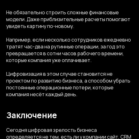
info@kompot.bz
Не обязательно строить сложные финансовые
модели. Даже приблизительные расчеты помогают
увидеть картину по-новому.
Например, если несколько сотрудников ежедневно
тратят час-два на рутинные операции, за год это
превращается в сотни часов рабочего времени,
которые компания уже оплачивает.
Сведения об аккредитации
Цифровизация в этом случае становится не
проектом по развитию бизнеса, а способом убрать
Наши реквизиты
постоянные операционные потери, которые
компания несёт каждый день.
Dprofile
Вконтакте
Behance
Заключение
Telegram
YouTube
Сегодня цифровая зрелость бизнеса
© 2013-2026, ООО «Компот»
Копирование материалов сайта запрещено
определяется не тем, есть ли у компании сайт, CRM