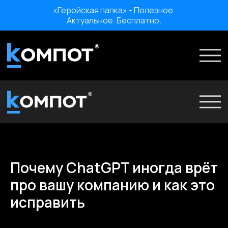
«Геройская папка» - Полезное.
Актуальное. Бесплатно.
Проекты
Услуги
Ко
О нас
Мероприятия
О нас
Отзывы
Мероприятия
Карьера
Отзывы
Почему ChatGPT иногда врёт
Карьера
«Геройская папка» - Полезное. Актуальное. Бесплатно.
про вашу компанию и как это
исправить