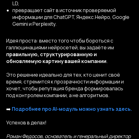
LD,
Dprofile
Вконтакте
Behance
превращает сайт в источник проверяемой
Telegram
YouTube
информации для ChatGPT, Яндекс.Нейро, Google
Gemini и Perplexity.
© 2013-2026, ООО «Компот»
Копирование материалов сайта запрещено
Идея проста: вместо того чтобы бороться с
галлюцинациями нейросетей, вы задаёте им
правильную, структурированную и
обновляемую картину вашей компании
.
Это решение идеально для тех, кто ценит своё
время, стремится к прозрачности информации и
хочет, чтобы репутация бренда формировалась
под контролем компании, а не алгоритмов.
➡️
Подробнее про AI-модуль можно узнать здесь.
Успехов в делах!
Роман Федосов, основатель и генеральный директор