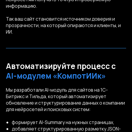
информацию.
Так ваш сайт становится источником доверия и
прозрачности, на который опираются и клиенты, и
ИИ.
info@kompot.bz
Автоматизируйте процесс с
AI-модулем «КомпотИИк»
Мы разработали AI-модуль для сайтов на 1С-
Битрикс и Тильда, который автоматизирует
обновление и структурирование данных о компании
Сведения об аккредитации
для нейросетей и поисковых систем:
Наши реквизиты
формирует AI-Summary на нужных страницах,
добавляет структурированную разметку JSON-