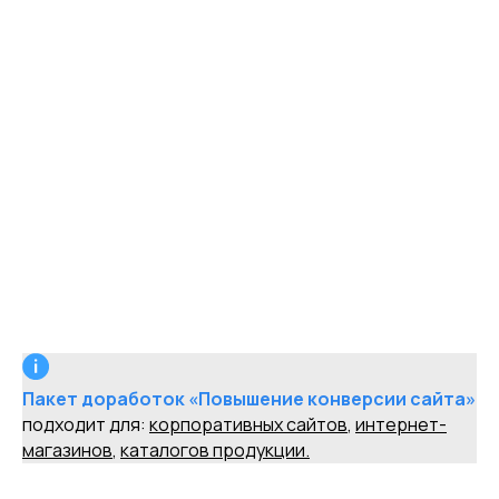
Этапные доработки позволяют:
оптимизировать основные пользовательские
пути (корзина, оформление заказа);
внедрить динамические предложения и
персонализированные элементы;
снизить трение на мобильных устройствах, где
до 70–80% трафика.
Эти улучшения быстро сказываются на ключевых
метриках и повышают отдачу от уже
существующего трафика, без необходимости
полностью перезапускать сайт.
Пакет доработок «Повышение конверсии сайта»
подходит для:
корпоративных сайтов
,
интернет-
магазинов
,
каталогов продукции.
Персонализация и аналитика — тренды 2025–