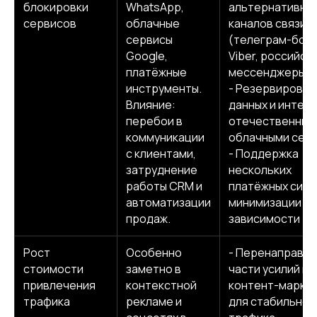
блокировки
WhatsApp,
альтернативны
сервисов
облачные
каналов связи
сервисы
(телеграм-боты
Google,
Viber, российск
платёжные
мессенджеры)
инструменты.
- Резервирован
info@kompot.bz
Влияние:
данных и интегр
перебои в
отечественным
коммуникации
облачными сер
с клиентами,
- Поддержка
затруднение
нескольких
работы CRM и
платёжных сист
автоматизации
минимизации
Сведения об аккредитации
продаж.
зависимости
Наши реквизиты
Рост
Особенно
- Перенаправл
стоимости
заметно в
части усилий на
привлечения
контекстной
контент-марке
Dprofile
Вконтакте
Behance
трафика
рекламе и
для стабильног