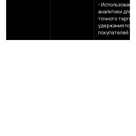
- Использовани
аналитики для
точного таргет
удержания пов
покупателей
Заключение
В условиях экономической нестабильности, роста
конкуренции и цифровых ограничений компании
должны действовать
осторожно, но эффективно
.
Главная цель: сохранить контроль над трафиком,
конверсией и коммуникацией с клиентами,
минимизируя финансовые риски.
В кризисный период
этапные, продуманные
доработки сайта
становятся стратегией
бережливых инвестиций: они позволяют укреплять
позиции бизнеса, повышать доверие клиентов и
получать ощутимый эффект без необходимости