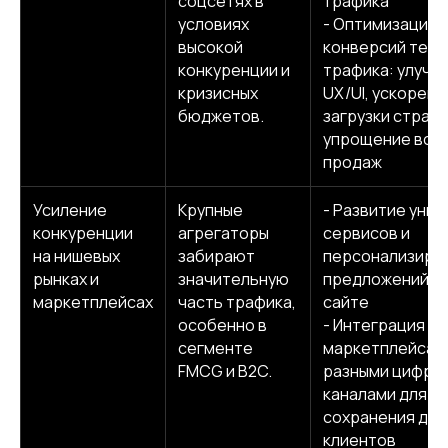
соцсетях в
трафика
Telegram
YouTube
условиях
- Оптимизация
высокой
конверсий тек
© 2013-2026, ООО «Компот»
конкуренции и
трафика: улучш
Копирование материалов сайта запрещено
кризисных
UX/UI, ускорени
бюджетов.
загрузки страни
упрощение вор
продаж
Усиление
Крупные
- Развитие уник
конкуренции
агрегаторы
сервисов и
на нишевых
забирают
персонализиро
рынках и
значительную
предложений н
маркетплейсах
часть трафика,
сайте
особенно в
- Интеграция са
сегменте
маркетплейсам
FMCG и B2C.
разными цифро
каналами для
сохранения дол
клиентов