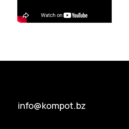
Успехов в делах!
Роман Федосов, основатель и генеральный директор
веб-интегратора
«
Компот
»
2025-12-12 09:22
Статьи