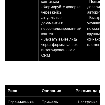
контактам
- Повыше
- Формируйте доверие
доверия и
через кейсы,
авторитет
актуальные
- Быстрое
документы и
улучшени
персонализированный
показател
контент
крупных
- Захватывайте лиды
финансов
через формы заявок,
вложений
интегрированные с
CRM
Актуальные риски для
владельцев сайтов в России и
как их минимизировать
Риск
Описание
Рекомендации
Ограничения и
Примеры:
- Настройка