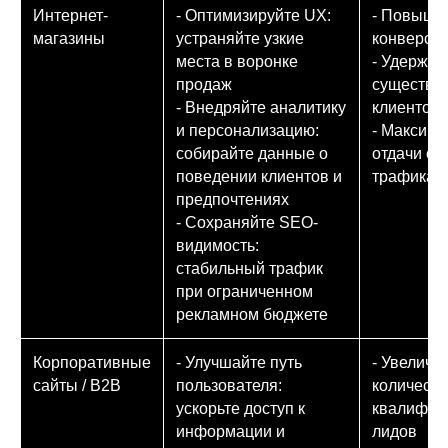
Интернет-
- Оптимизируйте UX:
- Повыше
магазины
устраняйте узкие
конверси
места в воронке
- Удержан
продаж
существу
- Внедряйте аналитику
клиентов
и персонализацию:
- Максими
собирайте данные о
отдачи от
поведении клиентов и
трафика
предпочтениях
- Сохраняйте SEO-
видимость:
стабильный трафик
при ограниченном
рекламном бюджете
Корпоративные
- Улучшайте путь
- Увеличе
сайты / B2B
пользователя:
количеств
ускорьте доступ к
квалифиц
информации и
лидов