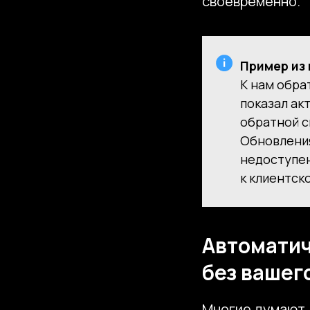
своевременно.
Пример из 
К нам обра
показал ак
обратной с
Обновления
недоступен
к клиентско
Автоматич
без вашег
Многие думают, 