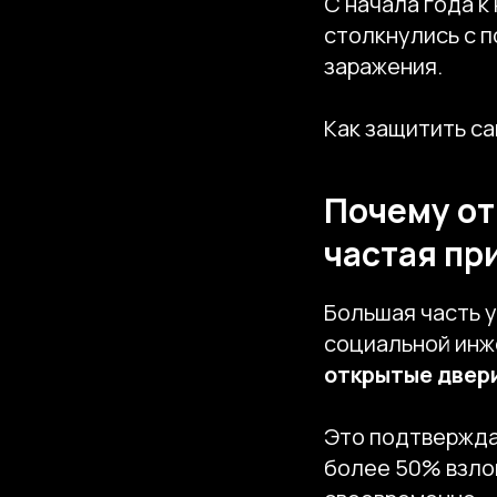
С начала года к
столкнулись с п
заражения.
Как защитить са
Почему от
частая пр
Большая часть у
социальной инже
открытые двер
Это подтвержда
более 50% взло