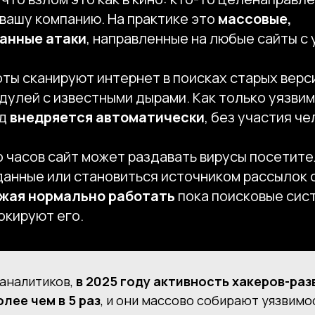
вашу компанию. На практике это
массовые,
анные атаки
, направленные на любые сайты с
ты сканируют интернет в поисках старых верс
дулей с известными дырами. Как только уязвим
од
внедряется автоматически
, без участия че
 часов сайт может раздавать вирусы посетите
анные или становиться источником рассылок с
жая нормально работать
пока поисковые сис
окируют его.
аналитиков,
в 2025 году
активность хакеров-раз
лее чем в 5 раз
, и они массово собирают уязвимо