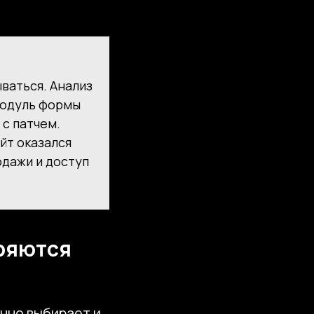
ываться. Анализ
модуль формы
 с патчем.
йт оказался
одажи и доступ
дряются
енно выбирает и