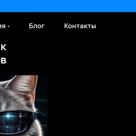
ия
Блог
Контакты
En
ак
ов