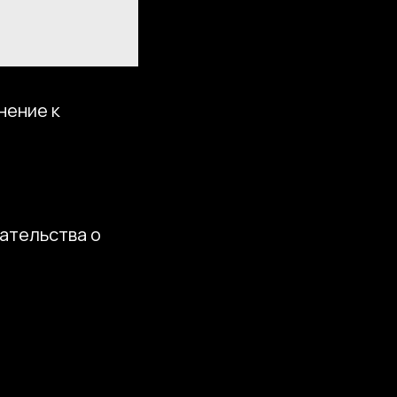
нение к
ательства о