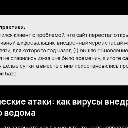
практики:
тился клиент с проблемой, что сайт перестал откр
тивный шифровальщик, внедрённый через старый 
вязи, для которого год назад (!) вышло обновление
 не ставились из-за «не было времени», в итоге са
 целые сутки, а вместе с ним приостановились пр
й базе.
еские атаки: как вирусы вне
о ведома
что взлом это как в кино: кто-то целенаправл