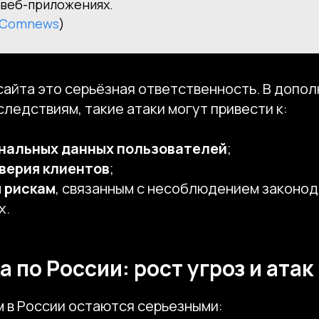
 веб-приложениях.
Comnews
)
айта это серьёзная ответственность. В допол
ледствиям, такие атаки могут привести к:
ональных данных пользователей
;
верия клиентов
;
 рискам
, связанным с несоблюдением законод
х.
 по России: рост угроз и атак
м в России остаются серьезными: