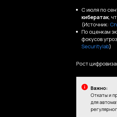
С июля по се
кибератак
, ч
(Источник:
Cn
По оценкам эк
фокусов угроз
Securitylab
)
Рост цифровизац
Важно:
Откаты и п
для автома
регулярног