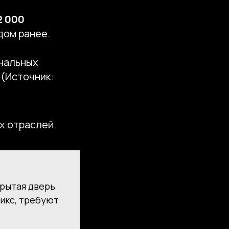
2 000
дом ранее.
ональных
 (Источник:
х отраслей.
крытая дверь
икс, требуют