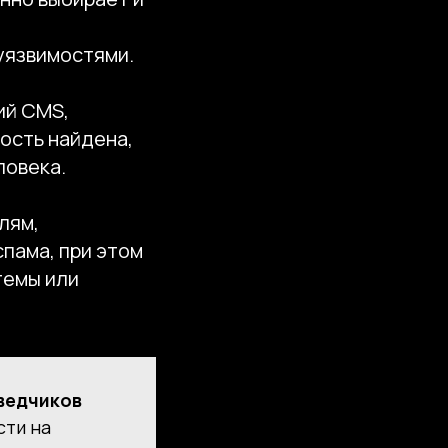
 уязвимостями.
ий CMS,
ость найдена,
ловека.
лям,
пама, при этом
темы или
ведчиков
сти на