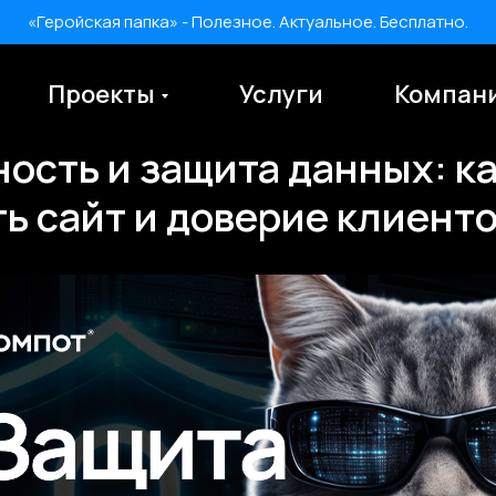
«Геройская папка» - Полезное. Актуальное. Бесплатно.
Проекты
Услуги
Компан
ость и защита данных: к
«Геройская папка» - Полезное. Актуальное. Бесплатно.
ь сайт и доверие клиент