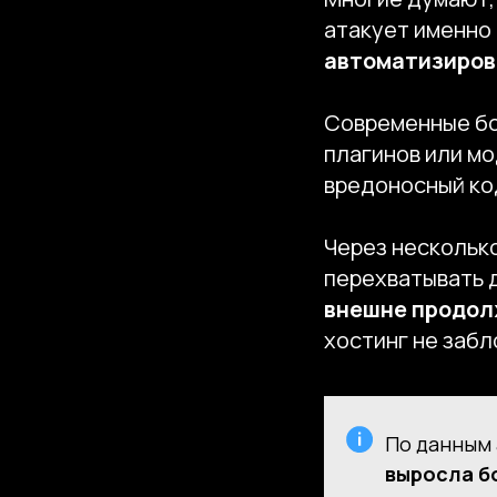
атакует именно 
автоматизиров
Современные бо
плагинов или мо
вредоносный к
Через несколько
перехватывать д
внешне продол
хостинг не забл
По данным 
выросла бо