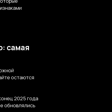
которые
ризнаками
о: самая
ложной
сайте остаются
конец 2025 года
не обновлялись