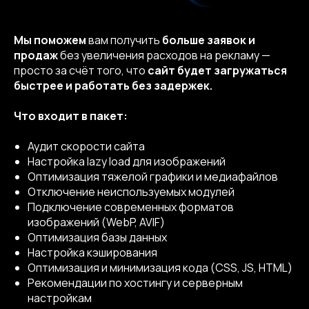
Dprofile
Вконтакте
Behance
Telegram
YouTube
Мы поможем
вам получить
больше заявок и
продаж
без увеличения расходов на рекламу —
© 2013-2026, ООО «Компот»
просто за счёт того, что
сайт будет загружаться
Копирование материалов сайта запрещено
быстрее и работать без задержек.
Что входит в пакет:
Аудит скорости сайта
Настройка lazy load для изображений
Оптимизация тяжелой графики и медиафайлов
Отключение неиспользуемых модулей
Подключение современных форматов
изображений (WebP, AVIF)
Оптимизация базы данных
Настройка кэширования
Оптимизация и минимизация кода (CSS, JS, HTML)
Рекомендации по хостингу и серверным
настройкам