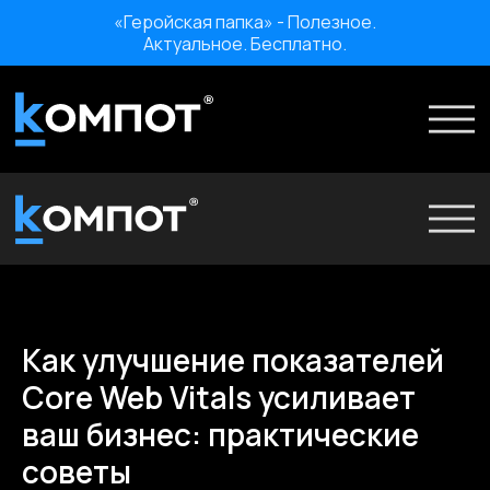
«Геройская папка» - Полезное.
Актуальное. Бесплатно.
Проекты
Услуги
Ко
О нас
Мероприятия
О нас
Отзывы
Мероприятия
Карьера
Отзывы
Как улучшение показателей
Карьера
«Геройская папка» - Полезное. Актуальное. Бесплатно.
Core Web Vitals усиливает
ваш бизнес: практические
советы